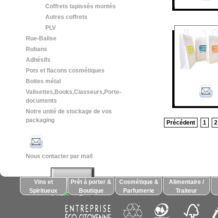
Coffrets tapissés montés
Autres coffrets
PLV
Rue-Balise
Rubans
Adhésifs
Pots et flacons cosmétiques
Boites métal
Valisettes,Books,Classeurs,Porte-
documents
Notre unité de stockage de vos
packaging
Précédent
1
2
Nous contacter par mail
Vins et
Prêt à porter &
Cosmétique &
Alimentaire /
Spiritueux
Boutique
Parfumerie
Traiteur