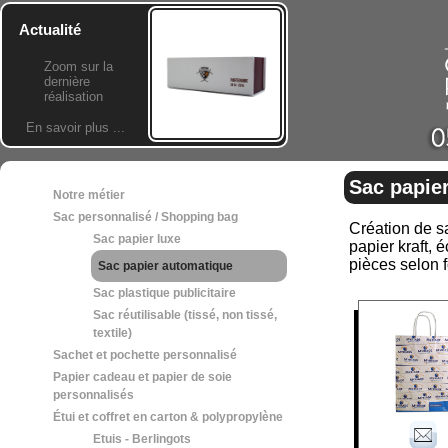
Actualité
Zoom sur la
dernière
réalisation
En savoir plus ...
Sac papie
Notre métier
Sac personnalisé / Shopping bag
Création de sa
Sac papier luxe
papier kraft, 
pièces selon 
Sac papier automatique
Sac plastique publicitaire
Sac réutilisable (tissé, non tissé,
textile)
Sachet et pochette personnalisé
Papier cadeau et papier de soie
personnalisés
Étui et coffret en carton & polypropylène
Etuis - Berlingots