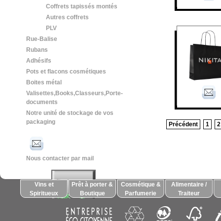
Coffrets tapissés montés
Autres coffrets
PLV
Rue-Balise
Rubans
Adhésifs
Pots et flacons cosmétiques
Boites métal
Valisettes,Books,Classeurs,Porte-
documents
Notre unité de stockage de vos
packaging
Précédent
1
2
Nous contacter par mail
Vins et
Prêt à porter &
Cosmétique &
Alimentaire /
Spiritueux
Boutique
Parfumerie
Traiteur