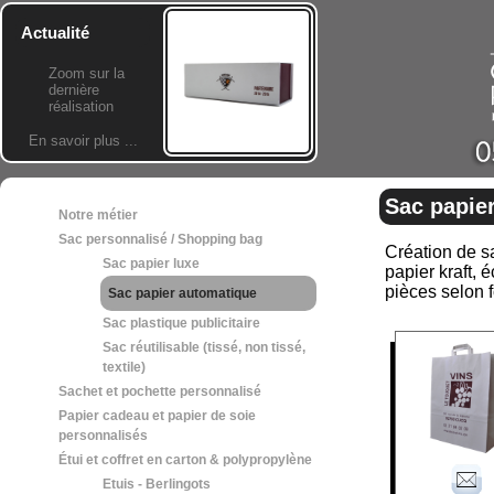
Actualité
Zoom sur la
dernière
réalisation
En savoir plus ...
Sac papie
Notre métier
Sac personnalisé / Shopping bag
Création de sa
Sac papier luxe
papier kraft, 
pièces selon 
Sac papier automatique
Sac plastique publicitaire
Sac réutilisable (tissé, non tissé,
textile)
Sachet et pochette personnalisé
Papier cadeau et papier de soie
personnalisés
Étui et coffret en carton & polypropylène
Etuis - Berlingots