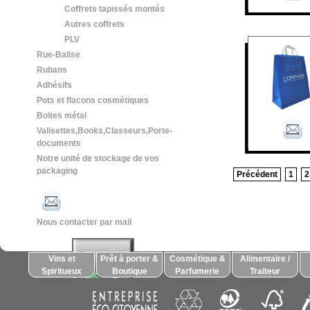
Coffrets tapissés montés
Autres coffrets
PLV
Rue-Balise
Rubans
Adhésifs
Pots et flacons cosmétiques
Boites métal
Valisettes,Books,Classeurs,Porte-
documents
Notre unité de stockage de vos
packaging
Précédent
1
2
Nous contacter par mail
Vins et
Prêt à porter &
Cosmétique &
Alimentaire /
Spiritueux
Boutique
Parfumerie
Traiteur