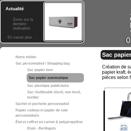
Actualité
Zoom sur la
dernière
réalisation
En savoir plus ...
Sac papie
Notre métier
Sac personnalisé / Shopping bag
Création de sa
Sac papier luxe
papier kraft, 
pièces selon 
Sac papier automatique
Sac plastique publicitaire
Sac réutilisable (tissé, non tissé,
textile)
Sachet et pochette personnalisé
Papier cadeau et papier de soie
personnalisés
Étui et coffret en carton & polypropylène
Etuis - Berlingots