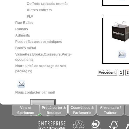
Coffrets tapissés montés
Autres coffrets
PLV
Rue-Balise
Rubans
Adhésifs
Pots et flacons cosmétiques
Boites métal
Valisettes,Books,Classeurs,Porte-
documents
Notre unité de stockage de vos
packaging
Précédent
1
2
Nous contacter par mail
Vins et
Prêt à porter &
Cosmétique &
Alimentaire /
Spiritueux
Boutique
Parfumerie
Traiteur