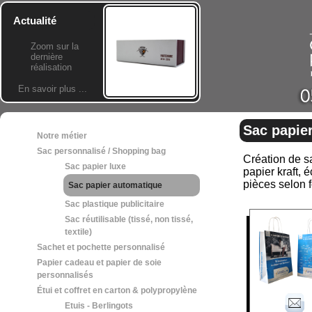
Actualité
Zoom sur la
dernière
réalisation
En savoir plus ...
Sac papie
Notre métier
Sac personnalisé / Shopping bag
Création de sa
Sac papier luxe
papier kraft, 
pièces selon 
Sac papier automatique
Sac plastique publicitaire
Sac réutilisable (tissé, non tissé,
textile)
Sachet et pochette personnalisé
Papier cadeau et papier de soie
personnalisés
Étui et coffret en carton & polypropylène
Etuis - Berlingots