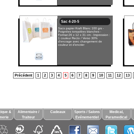
Sac 4-20-5
Sacs papier Kraft Blanc 100 grs -
Poignées torsadées blanches -
Format:26 x 12 x 31 cm - Impression :
1 couleur Recto / Verso 30%
d’encrage avec changement de
couleur et d'encrier
Précédent
1
2
3
4
5
6
7
8
9
10
11
12
13
ique &
Alimentaire /
Cadeaux
Sports / Salons
Medical,
merie
Traiteur
Evénementiel
Paramedical