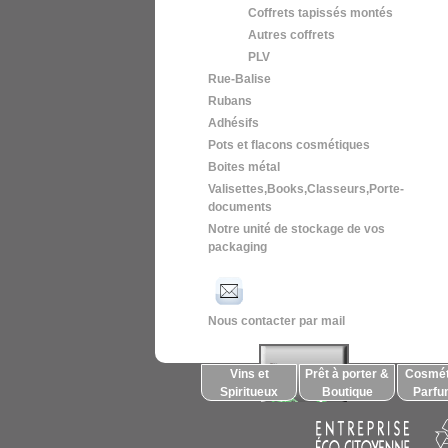
Coffrets tapissés montés
Autres coffrets
PLV
Rue-Balise
Rubans
Adhésifs
Pots et flacons cosmétiques
Boites métal
Valisettes,Books,Classeurs,Porte-
documents
Notre unité de stockage de vos
packaging
Nous contacter par mail
Vins et
Prêt à porter &
Cosmét
Spiritueux
Boutique
Parfu