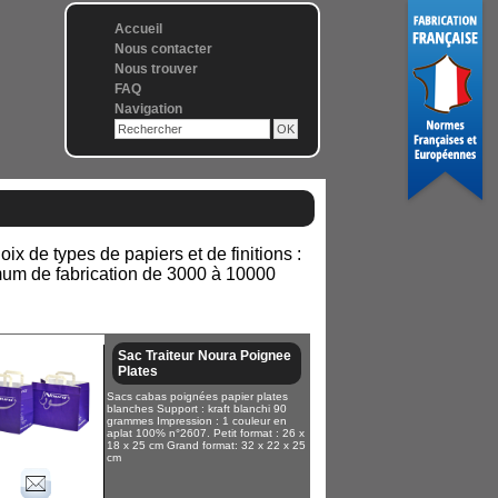
Accueil
Nous contacter
Nous trouver
FAQ
Navigation
x de types de papiers et de finitions :
nimum de fabrication de 3000 à 10000
Sac Traiteur Noura Poignee
Plates
Sacs cabas poignées papier plates
blanches Support : kraft blanchi 90
grammes Impression : 1 couleur en
aplat 100% n°2607. Petit format : 26 x
18 x 25 cm Grand format: 32 x 22 x 25
cm