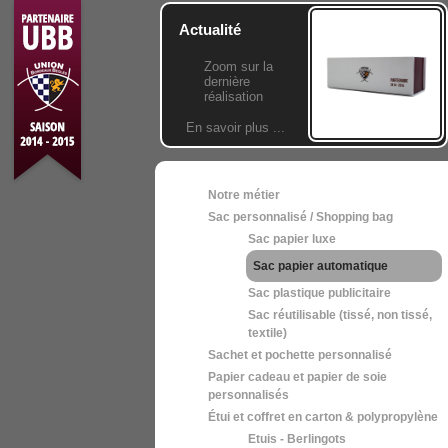
Actualité
Zoom sur la
dernière
réalisation
En savoir plus ...
Notre métier
Sac personnalisé / Shopping bag
Sac papier luxe
Sac papier automatique
Sac plastique publicitaire
Sac réutilisable (tissé, non tissé,
textile)
Sachet et pochette personnalisé
Papier cadeau et papier de soie
personnalisés
Étui et coffret en carton & polypropylène
Etuis - Berlingots