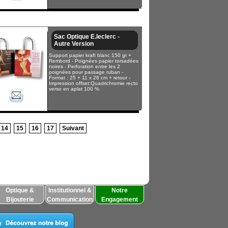
Sac Optique E.leclerc -
Autre Version
Support papier kraft blanc 150 gr +
Rembord - Poignées papier torsadées
noires - Perforation entre les 2
poignées pour passage ruban -
Format : 25 + 11 x 26 cm + retour -
Impression offset:Quadrichromie recto
verso en aplat 100 %
14
15
16
17
Suivant
Optique &
Institutionnel &
Notre
Bijouterie
Communication
Engagement