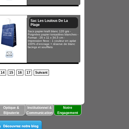
Sac Les Loulous De La
Plage
Sacs papier kraft blanc 120 grs -
Poignées papier torsadées blanches -
Format : 26 x 11 x 34,5 cm -
Impression flexo : 1 couleur en aplat
100% d’encrage + réserve de blanc
facings et soufflets
14
15
16
17
Suivant
Optique &
Institutionnel &
Notre
Bijouterie
Communication
Engagement