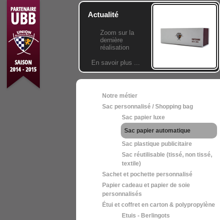
Actualité
Zoom sur la
dernière
réalisation
En savoir plus ...
Notre métier
Sac personnalisé / Shopping bag
Sac papier luxe
Sac papier automatique
Sac plastique publicitaire
Sac réutilisable (tissé, non tissé,
textile)
Sachet et pochette personnalisé
Papier cadeau et papier de soie
personnalisés
Étui et coffret en carton & polypropylène
Etuis - Berlingots