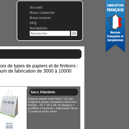
Accueil
Nous contacter
Nous trouver
FAQ
Navigation
x de types de papiers et de finitions :
nimum de fabrication de 3000 à 10000
Sacs Atlanbois
Support papier kraft blanc 110 grs -
Poignées papier torsadées blanches -
Format : 32 + 16 x 34 cm (largeur +
soufflets x hauteur) - Impression flexo -
2 couleurs recto verso