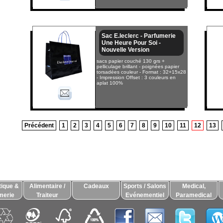
Sac E.leclerc - Parfumerie
Une Heure Pour Soi -
Nouvelle Version
sacs papier couché 130 grs +
pelliculage brillant - poignées papier
torsadées couleur - Format : 32+15x28
- Impression Offset : 3 couleurs en
aplat 100%
Précédent
1
2
3
4
5
6
7
8
9
10
11
12
13
ique &
Alimentaire /
Cadeaux
Sports / Salons
Medical,
merie
Traiteur
Evénementiel
Paramedical