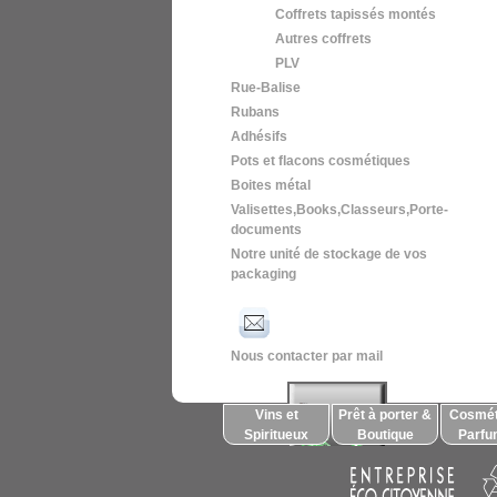
Coffrets tapissés montés
Autres coffrets
PLV
Rue-Balise
Rubans
Adhésifs
Pots et flacons cosmétiques
Boites métal
Valisettes,Books,Classeurs,Porte-
documents
Notre unité de stockage de vos
packaging
Nous contacter par mail
Vins et
Prêt à porter &
Cosmét
Spiritueux
Boutique
Parfu