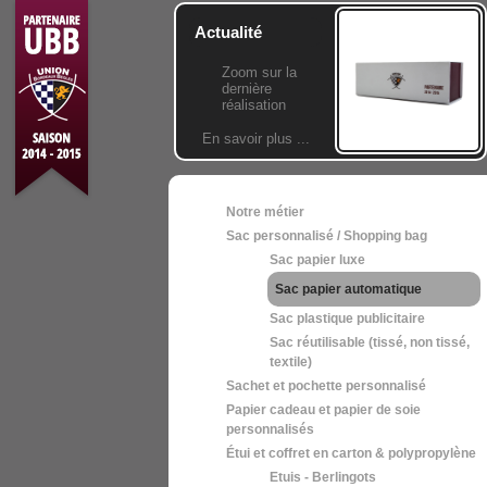
Actualité
Zoom sur la
dernière
réalisation
En savoir plus ...
Notre métier
Sac personnalisé / Shopping bag
Sac papier luxe
Sac papier automatique
Sac plastique publicitaire
Sac réutilisable (tissé, non tissé,
textile)
Sachet et pochette personnalisé
Papier cadeau et papier de soie
personnalisés
Étui et coffret en carton & polypropylène
Etuis - Berlingots