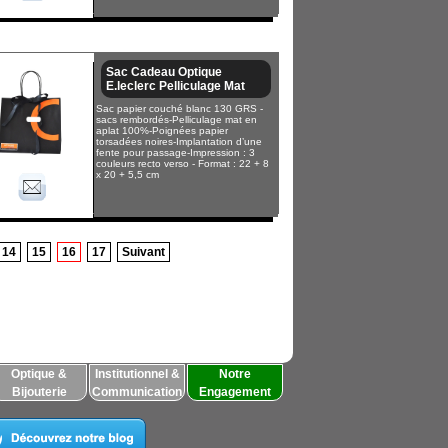
Sac Cadeau Optique
E.leclerc Pelliculage Mat
Sac papier couché blanc 130 GRS -
sacs rembordés-Pelliculage mat en
aplat 100%-Poignées papier
torsadées noires-Implantation d’une
fente pour passage-Impression : 3
couleurs recto verso - Format : 22 + 8
x 20 + 5,5 cm
14
15
16
17
Suivant
Optique &
Institutionnel &
Notre
Bijouterie
Communication
Engagement