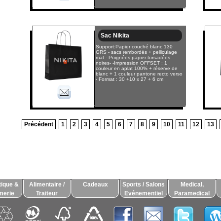
Sac Nikita
Support:Papier couché blanc 130
GRS - sacs rembordés + pelliculage
mat - Poignées papier torsadées
noires- -Impression OFFSET : 1
couleur en aplat 100% + réserve de
blanc + 1 couleur pantone recto verso
- Format : 30 +10 x 27 + 6 cm
Précédent
1
2
3
4
5
6
7
8
9
10
11
12
13
ique &
Alimentaire /
Cadeaux
Sports / Salons
Medical,
merie
Traiteur
Evénementiel
Paramedical