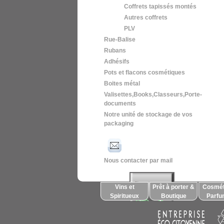
Coffrets tapissés montés
Autres coffrets
PLV
Rue-Balise
Rubans
Adhésifs
Pots et flacons cosmétiques
Boites métal
Valisettes,Books,Classeurs,Porte-
documents
Notre unité de stockage de vos
packaging
Nous contacter par mail
Vins et
Prêt à porter &
Cosmét
Spiritueux
Boutique
Parfu