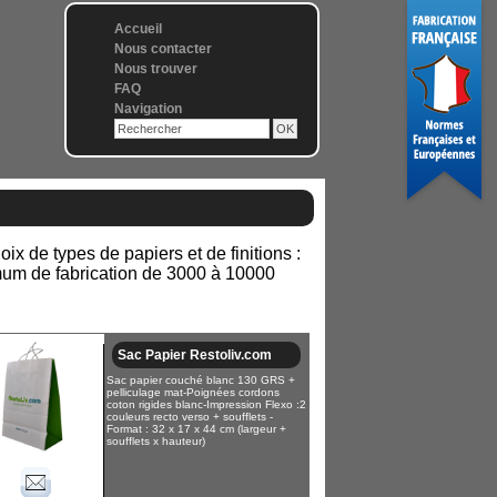
Accueil
Nous contacter
Nous trouver
FAQ
Navigation
x de types de papiers et de finitions :
nimum de fabrication de 3000 à 10000
Sac Papier Restoliv.com
Sac papier couché blanc 130 GRS +
pelliculage mat-Poignées cordons
coton rigides blanc-Impression Flexo :2
couleurs recto verso + soufflets -
Format : 32 x 17 x 44 cm (largeur +
soufflets x hauteur)