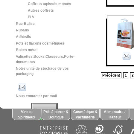
Coffrets tapissés montés
Autres coffrets
PLV
Rue-Balise
Rubans
Adhésifs
Pots et flacons cosmétiques
Boites métal
Valisettes,Books,Classeurs,Porte-
documents
Notre unité de stockage de vos
packaging
Précédent
1
2
Nous contacter par mail
Vins et
Prêt à porter &
Cosmétique &
Alimentaire /
Spiritueux
Boutique
Parfumerie
Traiteur