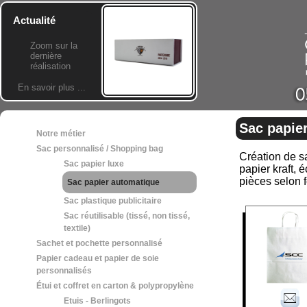
Actualité
Zoom sur la
dernière
réalisation
En savoir plus ...
Sac papie
Notre métier
Sac personnalisé / Shopping bag
Création de sa
Sac papier luxe
papier kraft, 
pièces selon 
Sac papier automatique
Sac plastique publicitaire
Sac réutilisable (tissé, non tissé,
textile)
Sachet et pochette personnalisé
Papier cadeau et papier de soie
personnalisés
Étui et coffret en carton & polypropylène
Etuis - Berlingots